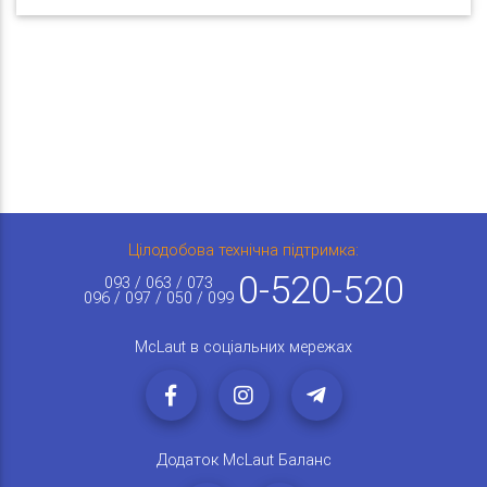
Цілодобова технічна підтримка:
0-520-520
093 / 063 / 073
096 / 097 / 050 / 099
McLaut в соціальних мережах
Додаток McLaut Баланс