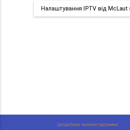
Налаштування IPTV від McLaut 
Цілодобова технічна підтримка: