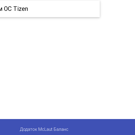
 ОС Tizen
Додаток McLaut Баланс