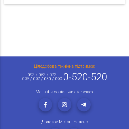
Цілодобова технічна підтримка:
0-520-520
093 / 063 / 073
096 / 097 / 050 / 099
McLaut в соціальних мережах
Додаток McLaut Баланс