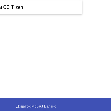
 ОС Tizen
Додаток McLaut Баланс