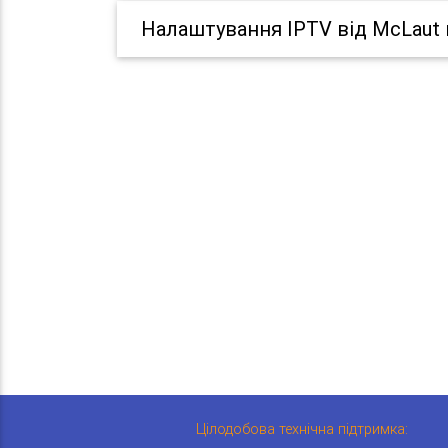
Налаштування IPTV від McLaut 
Цілодобова технічна підтримка: