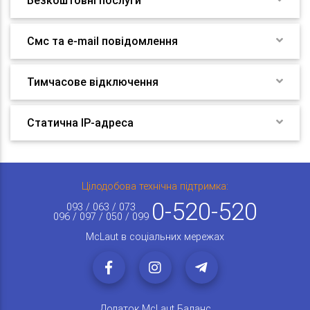
Безкоштовні послуги
Смс та e-mail повідомлення
Тимчасове відключення
Статична IP-адреса
Цілодобова технічна підтримка:
0-520-520
093 / 063 / 073
096 / 097 / 050 / 099
McLaut в соціальних мережах
Додаток McLaut Баланс