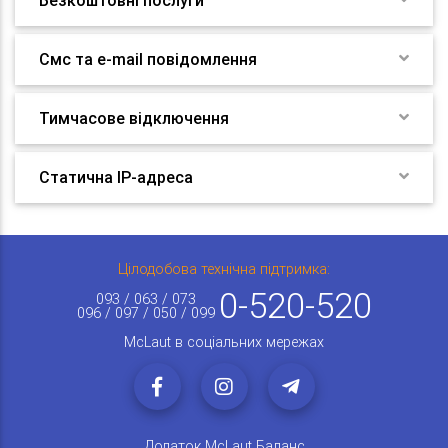
Безкоштовні послуги
Смс та e-mail повідомлення
Тимчасове відключення
Статична IP-адреса
Цілодобова технічна підтримка:
0-520-520
093 / 063 / 073
096 / 097 / 050 / 099
McLaut в соціальних мережах
Додаток McLaut Баланс