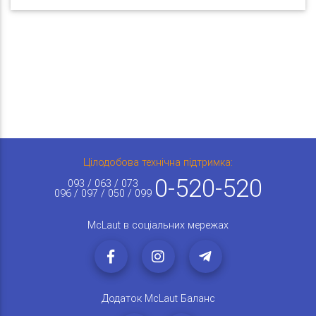
Цілодобова технічна підтримка:
0-520-520
093 / 063 / 073
096 / 097 / 050 / 099
McLaut в соціальних мережах
Додаток McLaut Баланс