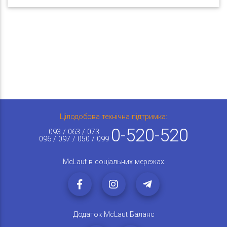
Цілодобова технічна підтримка:
0-520-520
093 / 063 / 073
096 / 097 / 050 / 099
McLaut в соціальних мережах
Додаток McLaut Баланс