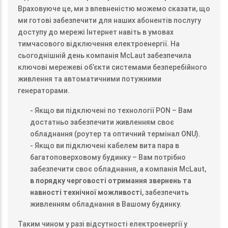
Враховуюче це, ми з впевненістю можемо сказати, що
ми готові забезпечити для наших абонентів послугу
доступу до мережі Інтернет навіть в умовах
тимчасового відключення електроенергії. На
сьогоднішній день компанія McLaut забезпечила
ключові мережеві об’єкти системами безперебійного
живлення та автоматичними потужними
генераторами.
- Якщо ви підключені по технології PON – Вам
достатньо забезпечити живленням своє
обладнання (роутер та оптичний термінал ONU).
- Якщо ви підключені кабелем вита пара в
багатоповерховому будинку – Вам потрібно
забезпечити своє обладнання, а компанія McLaut,
в порядку черговості отримання звернень та
навності технічної можливості
, забезпечить
живленням обладнання в Вашому будинку.
Таким чином у разі відсутності електроенергії у