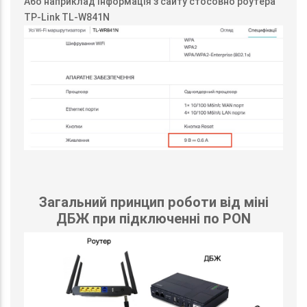
Або наприклад інформація з сайту стосовно роутера
TP-Link TL-W841N
Загальний принцип роботи від міні
ДБЖ при підключенні по PON