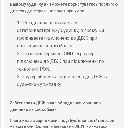
Вашому будинку Ви зможете користуватись послугою
доступу до мережі Інтернет при умові:
1. Обладнання провайдера у
багатоквартирному будинку, в якому Ви
проживаєте підключено до ДБЖ при
підключенні по витій парі.
2. Оптичний термінал ONU та роутер
підключено до ДБЖ при підключенні по
технології PON.
3. Роутер абонента підключено до ДБЖ в
будь-якому випадку.
Забезпечити ДБЖ ваше обладнання можливо
декількома способами.
Якщо у вас є заряджений ноутбук/планшет/телефон
та вам потрібен лише інтернет з Wi-Fi, достатньо