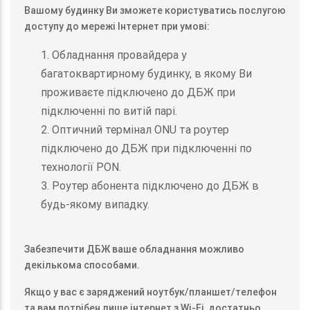
Вашому будинку Ви зможете користуватись послугою
доступу до мережі Інтернет при умові:
1. Обладнання провайдера у
багатоквартирному будинку, в якому Ви
проживаєте підключено до ДБЖ при
підключенні по витій парі.
2. Оптичний термінал ONU та роутер
підключено до ДБЖ при підключенні по
технології PON.
3. Роутер абонента підключено до ДБЖ в
будь-якому випадку.
Забезпечити ДБЖ ваше обладнання можливо
декількома способами.
Якщо у вас є заряджений ноутбук/планшет/телефон
та вам потрібен лише інтернет з Wi-Fi, достатньо