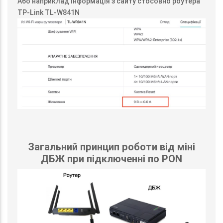
Або наприклад інформація з сайту стосовно роутера
TP-Link TL-W841N
Загальний принцип роботи від міні
ДБЖ при підключенні по PON