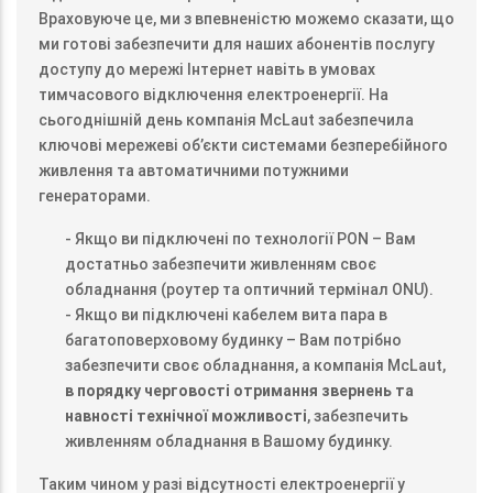
Враховуюче це, ми з впевненістю можемо сказати, що
ми готові забезпечити для наших абонентів послугу
доступу до мережі Інтернет навіть в умовах
тимчасового відключення електроенергії. На
сьогоднішній день компанія McLaut забезпечила
ключові мережеві об’єкти системами безперебійного
живлення та автоматичними потужними
генераторами.
- Якщо ви підключені по технології PON – Вам
достатньо забезпечити живленням своє
обладнання (роутер та оптичний термінал ONU).
- Якщо ви підключені кабелем вита пара в
багатоповерховому будинку – Вам потрібно
забезпечити своє обладнання, а компанія McLaut,
в порядку черговості отримання звернень та
навності технічної можливості
, забезпечить
живленням обладнання в Вашому будинку.
Таким чином у разі відсутності електроенергії у