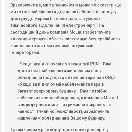
Враховуюче це, ми з впевненістю можемо сказати, що
ми готові забезпечити для наших абонентів послугу
доступу до мережі Інтернет навіть в умовах
тимчасового відключення електроенергії. На
сьогоднішній день компанія McLaut забезпечила
ключові мережеві об’єкти системами безперебійного
живлення та автоматичними потужними
генераторами.
- Якщо ви підключені по технології PON – Вам
достатньо забезпечити живленням своє
обладнання (роутер та оптичний термінал ONU).
- Якщо ви підключені кабелем вита пара в
багатоповерховому будинку – Вам потрібно
забезпечити своє обладнання, а компанія McLaut,
в порядку черговості отримання звернень та
навності технічної можливості
, забезпечить
живленням обладнання в Вашому будинку.
Таким чином у разі відсутності електроенергії у