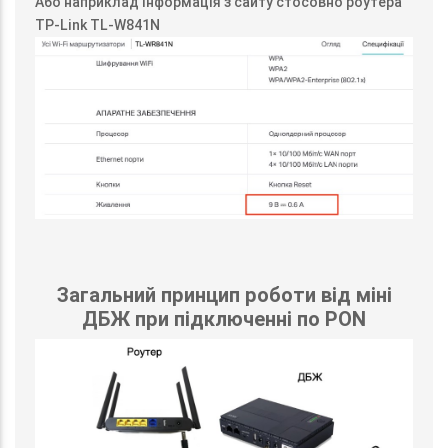
Або наприклад інформація з сайту стосовно роутера
TP-Link TL-W841N
Загальний принцип роботи від міні
ДБЖ при підключенні по PON