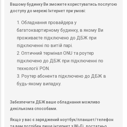
Вашому будинку Ви зможете користуватись послугою
доступу до мережі Інтернет при умові:
1. Обладнання провайдера у
багатоквартирному будинку, в якому Ви
проживаєте підключено до ДБЖ при
підключенні по витій парі.
2. Оптичний термінал ONU та роутер
підключено до ДБЖ при підключенні по
технології PON.
3. Роутер абонента підключено до ДБЖ в
будь-якому випадку.
Забезпечити ДБЖ ваше обладнання можливо
декількома способами.
Якщо у вас є заряджений ноутбук/планшет/телефон
та вам потрібен лише інтернет з Wi-Fi, достатньо