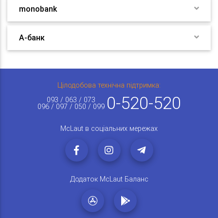
monobank
А-банк
Цілодобова технічна підтримка:
0-520-520
093 / 063 / 073
096 / 097 / 050 / 099
McLaut в соціальних мережах
Додаток McLaut Баланс