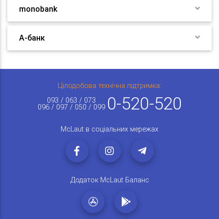
monobank
А-банк
Цілодобова технічна підтримка:
0-520-520
093 / 063 / 073
096 / 097 / 050 / 099
McLaut в соціальних мережах
Додаток McLaut Баланс