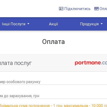
Підключитись
Опл
Інші Послуги
Акції
Продукція
Оплата
лата послуг
ер особового рахунку
а до зарахування, грн
інімальна сума поповнення - 1 грн, максимальна - 10 000 г