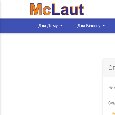
Для Дому
Для Бізнесу
Оп
Ном
Сум
М