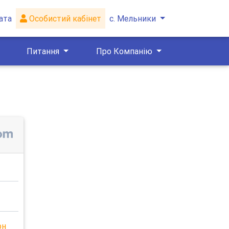
ата
Особистий кабінет
с. Мельники
Питання
Про Компанію
рн