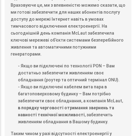
Враховуюче це, ми з впевненістю можемо сказати, що
ми готові забезпечити для наших абонентів послугу
доступу до мережі Інтернет навіть в умовах
тимчасового відключення електроенергії. На
сьогоднішній день компанія McLaut забезпечила
ключові мережеві об’єкти системами безперебійного
живлення та автоматичними потужними
генераторами.
- Якщо ви підключені по технології PON – Вам
достатньо забезпечити живленням своє
обладнання (роутер та оптичний термінал ONU).
- Якщо ви підключені кабелем вита пара в
багатоповерховому будинку – Вам потрібно
забезпечити своє обладнання, а компанія McLaut,
в порядку черговості отримання звернень та
навності технічної можливості
, забезпечить
живленням обладнання в Вашому будинку.
Таким чином у разі відсутності електроенергії у