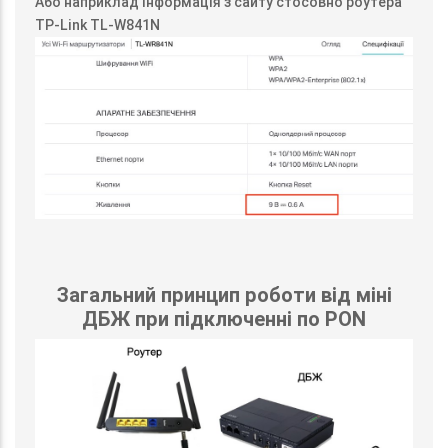
Або наприклад інформація з сайту стосовно роутера
TP-Link TL-W841N
Загальний принцип роботи від міні
ДБЖ при підключенні по PON