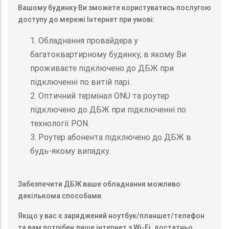
Вашому будинку Ви зможете користуватись послугою
доступу до мережі Інтернет при умові:
1. Обладнання провайдера у
багатоквартирному будинку, в якому Ви
проживаєте підключено до ДБЖ при
підключенні по витій парі.
2. Оптичний термінал ONU та роутер
підключено до ДБЖ при підключенні по
технології PON.
3. Роутер абонента підключено до ДБЖ в
будь-якому випадку.
Забезпечити ДБЖ ваше обладнання можливо
декількома способами.
Якщо у вас є заряджений ноутбук/планшет/телефон
та вам потрібен лише інтернет з Wi-Fi, достатньо