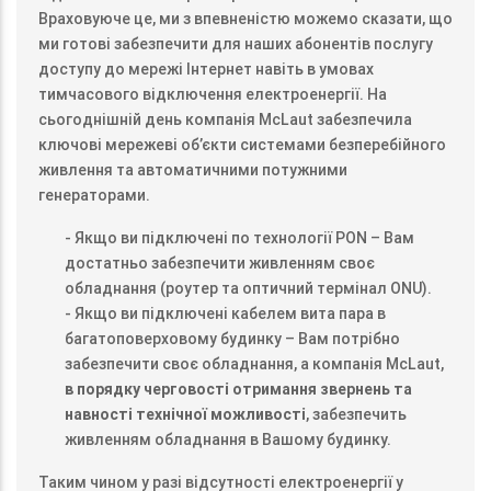
Враховуюче це, ми з впевненістю можемо сказати, що
ми готові забезпечити для наших абонентів послугу
доступу до мережі Інтернет навіть в умовах
тимчасового відключення електроенергії. На
сьогоднішній день компанія McLaut забезпечила
ключові мережеві об’єкти системами безперебійного
живлення та автоматичними потужними
генераторами.
- Якщо ви підключені по технології PON – Вам
достатньо забезпечити живленням своє
обладнання (роутер та оптичний термінал ONU).
- Якщо ви підключені кабелем вита пара в
багатоповерховому будинку – Вам потрібно
забезпечити своє обладнання, а компанія McLaut,
в порядку черговості отримання звернень та
навності технічної можливості
, забезпечить
живленням обладнання в Вашому будинку.
Таким чином у разі відсутності електроенергії у