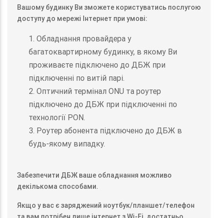
Вашому будинку Ви зможете користуватись послугою
доступу до мережі Інтернет при умові:
1. Обладнання провайдера у
багатоквартирному будинку, в якому Ви
проживаєте підключено до ДБЖ при
підключенні по витій парі.
2. Оптичний термінал ONU та роутер
підключено до ДБЖ при підключенні по
технології PON.
3. Роутер абонента підключено до ДБЖ в
будь-якому випадку.
Забезпечити ДБЖ ваше обладнання можливо
декількома способами.
Якщо у вас є заряджений ноутбук/планшет/телефон
та вам потрібен лише інтернет з Wi-Fi, достатньо