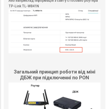
Або наприклад інформація з сайту стосовно роутера
TP-Link TL-W841N
Загальний принцип роботи від міні
ДБЖ при підключенні по PON