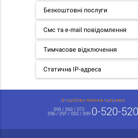
Безкоштовні послуги
Смс та e-mail повідомлення
Тимчасове відключення
Статична IP-адреса
Цілодобова технічна підтримка:
0-520-52
093 / 063 / 073
096 / 097 / 050 / 099