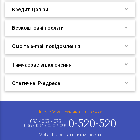
Кредит Довіри
Безкоштовні послуги
Смс та e-mail повідомлення
Тимчасове відключення
Статична IP-адреса
Цілодобова технічна підтримка:
0-520-520
093 / 063 / 073
096 / 097 / 050 / 099
McLaut в соціальних мережах