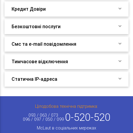
Кредит Довіри
Безкоштовні послуги
Смс та e-mail повідомлення
Тимчасове відключення
Статична IP-адреса
Цілодобова технічна підтримка:
0-520-520
093 / 063 / 073
096 / 097 / 050 / 099
McLaut в соціальних мережах