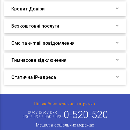
Кредит Довіри
Безкоштовні послуги
Смс та e-mail повідомлення
Тимчасове відключення
Статична IP-адреса
Цілодобова технічна підтримка:
0-520-520
093 / 063 / 073
096 / 097 / 050 / 099
McLaut в соціальних мережах