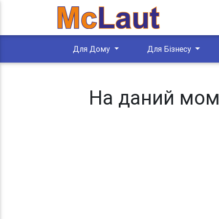
Для Дому
Для Бізнесу
На даний моме