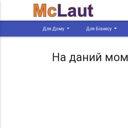
Для Дому
Для Бізнесу
На даний моме