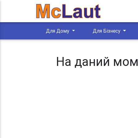
Для Дому
Для Бізнесу
На даний моме