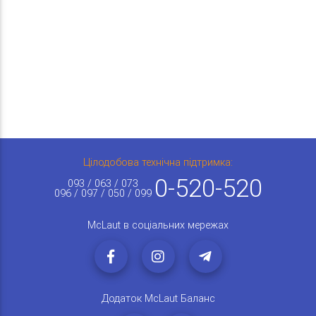
Цілодобова технічна підтримка:
0-520-520
093 / 063 / 073
096 / 097 / 050 / 099
McLaut в соціальних мережах
Додаток McLaut Баланс