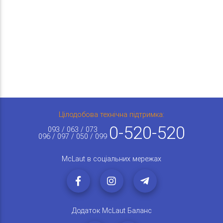
Цілодобова технічна підтримка:
0-520-520
093 / 063 / 073
096 / 097 / 050 / 099
McLaut в соціальних мережах
Додаток McLaut Баланс