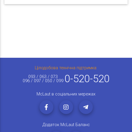
Цілодобова технічна підтримка:
0-520-520
093 / 063 / 073
096 / 097 / 050 / 099
McLaut в соціальних мережах
Додаток McLaut Баланс