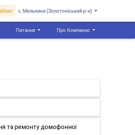
абінет
с. Мельники (Золотоніський р-н)
Питання
Про Компанію
ня та ремонту домофонної