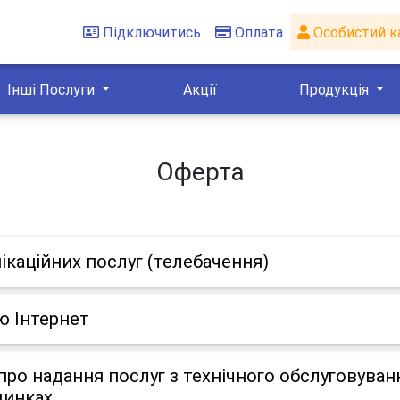
Підключитись
Оплата
Особистий к
Інші Послуги
Акції
Продукція
Оферта
ікаційних послуг (телебачення)
ю Інтернет
ро надання послуг з технічного обслуговуван
динках