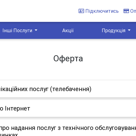
Підключитись
Оп
Інші Послуги
Акції
Продукція
Оферта
ікаційних послуг (телебачення)
ю Інтернет
ро надання послуг з технічного обслуговуван
динках