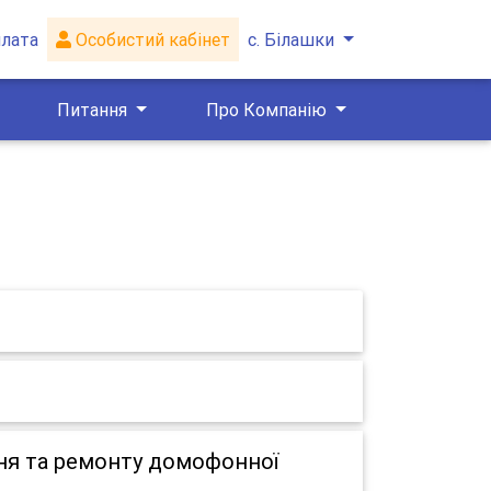
лата
Особистий кабінет
с. Білашки
Питання
Про Компанію
ня та ремонту домофонної