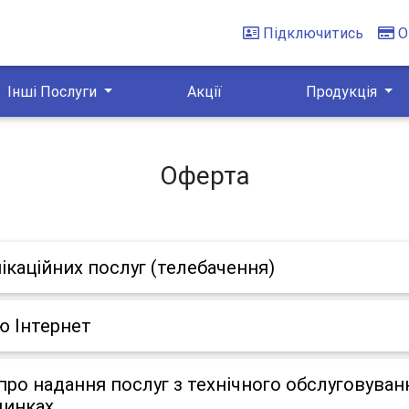
Підключитись
О
Інші Послуги
Акції
Продукція
Оферта
ікаційних послуг (телебачення)
ю Інтернет
ро надання послуг з технічного обслуговуван
динках