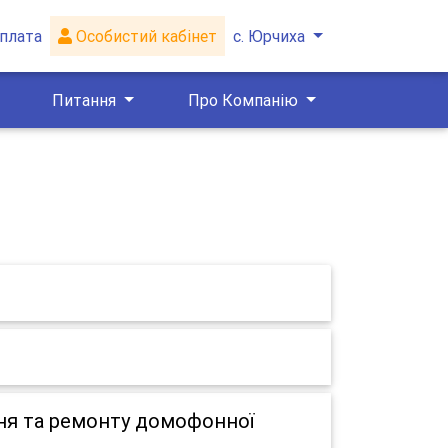
плата
Особистий кабінет
с. Юрчиха
Питання
Про Компанію
ня та ремонту домофонної