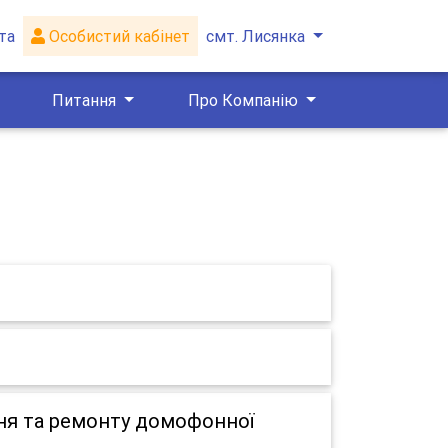
та
Особистий кабінет
смт. Лисянка
Питання
Про Компанію
ня та ремонту домофонної