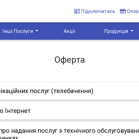
Підключитись
Опла
Інші Послуги
Акції
Продукція
Оферта
ікаційних послуг (телебачення)
ю Інтернет
ро надання послуг з технічного обслуговуван
динках