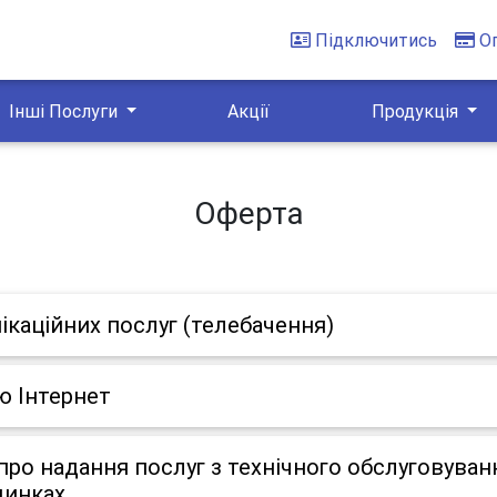
Підключитись
О
Інші Послуги
Акції
Продукція
Оферта
ікаційних послуг (телебачення)
ю Інтернет
ро надання послуг з технічного обслуговуван
динках