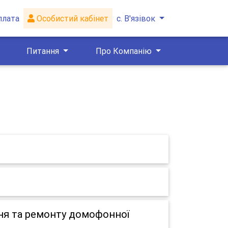
плата
Особистий кабінет
с. В'язівок
Питання
Про Компанію
ня та ремонту домофонної