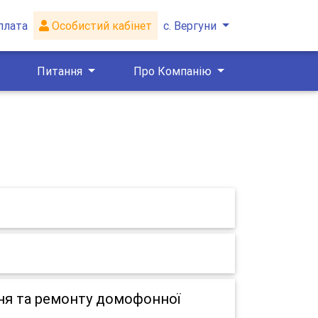
плата
Особистий кабінет
с. Вергуни
Питання
Про Компанію
ня та ремонту домофонної