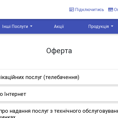
Підключитись
О
Інші Послуги
Акції
Продукція
Оферта
ікаційних послуг (телебачення)
ю Інтернет
ро надання послуг з технічного обслуговуван
динках