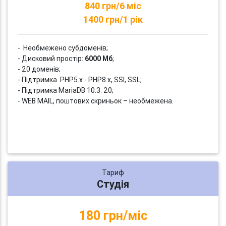
840 грн/6 міс
1400 грн/1 рік
- Необмежено субдоменів;
- Дисковий простір:
6000 Мб
;
- 20 доменів;
- Підтримка PHP5.x - PHP8.x, SSI, SSL;
- Підтримка MariaDB 10.3: 20;
- WEB MAIL, поштових скриньок – необмежена.
Тариф
Студія
180 грн/міс