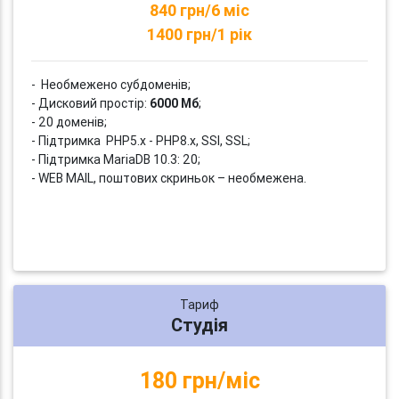
840 грн/6 міс
1400 грн/1 рік
- Необмежено субдоменів;
- Дисковий простір:
6000 Мб
;
- 20 доменів;
- Підтримка PHP5.x - PHP8.x, SSI, SSL;
- Підтримка MariaDB 10.3: 20;
- WEB MAIL, поштових скриньок – необмежена.
Тариф
Студія
180 грн/міс