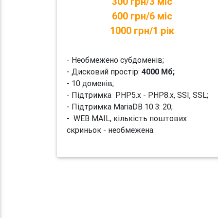
300 грн/3 міс
600 грн/6 міс
1000 грн/1 рік
- Необмежено субдоменів;
- Дисковий простір:
4000 Мб;
-
10 доменів;
- Підтримка PHP5.x - PHP8.x, SSI, SSL;
- Підтримка MariaDB 10.3: 20;
- WEB MAIL, кількість поштових
скриньок - необмежена.