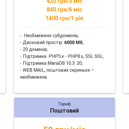
420 грн/3 міс
840 грн/6 міс
1400 грн/1 рік
- Необмежено субдоменів;
- Дисковий простір:
6000 Мб
;
- 20 доменів;
- Підтримка PHP5.x - PHP8.x, SSI, SSL;
- Підтримка MariaDB 10.3: 20;
- WEB MAIL, поштових скриньок –
необмежена.
Тариф
Поштовий