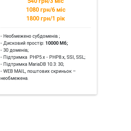
540 грн/3 міс
1080 грн/6 міс
1800 грн/1 рік
- Необмежено субдоменів ;
- Дисковий простір:
10000 Мб;
- 30 доменів;
- Підтримка PHP5.x - PHP8.x, SSI, SSL;
- Підтримка MariaDB 10.3: 30;
- WEB MAIL, поштових скриньок –
необмежена.