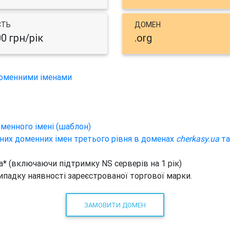
СТЬ
ДОМЕН
00 грн/рік
.org
доменними іменами
менного імені (шаблон)
них доменних імен третього рівня в доменах
cherkasy.ua
т
ua* (включаючи підтримку NS серверів на 1 рік)
 випадку наявності зареєстрованої торгової марки.
ЗАМОВИТИ ДОМЕН