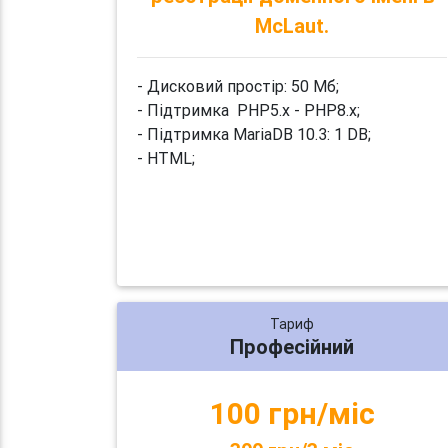
McLaut.
- Дисковий простір: 50 Мб;
- Підтримка PHP5.x - PHP8.x;
- Підтримка MariaDB 10.3: 1 DB;
- HTML;
Тариф
Професійний
100 грн/міс