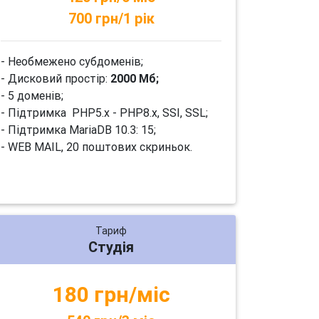
700 грн/1 рік
- Необмежено субдоменів;
- Дисковий простір:
2000 Мб;
- 5 доменів;
- Підтримка PHP5.x - PHP8.x, SSI, SSL;
- Підтримка MariaDB 10.3: 15;
- WEB MAIL, 20 поштових скриньок.
Тариф
Студія
180 грн/міс