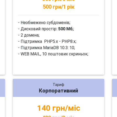
500 грн/1 рік
- Необмежено субдоменів;
- Дисковий простір:
500 Мб;
- 2 домена;
- Підтримка PHP5.x - PHP8.x;
- Підтримка MariaDB 10.3: 10;
- WEB MAIL, 10 поштових скриньок;
Тариф
Корпоративний
140 грн/міс