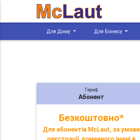
Для Дому
Для Бізнесу
Тариф
Абонент
Безкоштовно*
Для абонентів McLaut, за умови
реєстрації доменного імені в