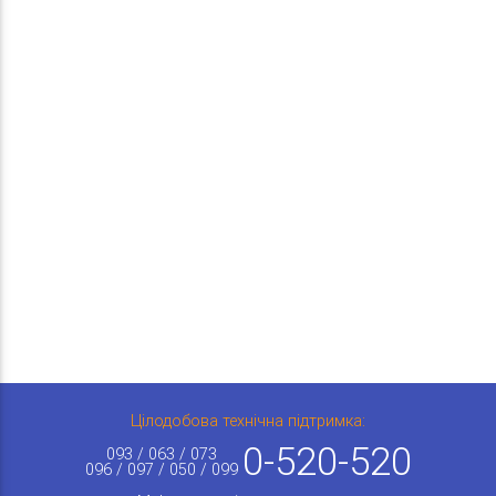
Цілодобова технічна підтримка:
0-520-520
093 / 063 / 073
096 / 097 / 050 / 099