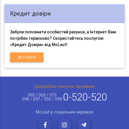
Кредит довіри
Забули поповнити особистий рахунок, а Інтернет Вам
потрібен терміново? Скористайтесь послугою
«Кредит Довіри» від McLaut!
ДЕТАЛЬНО
Цілодобова технічна підтримка:
0-520-520
093 / 063 / 073
096 / 097 / 050 / 099
McLaut в соціальних мережах