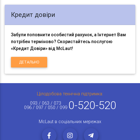
Кредит довіри
Забули поповнити особистий рахунок, а Інтернет Вам
потрібен терміново? Скористайтесь послугою
«Кредит Довіри» від McLaut!
ДЕТАЛЬНО
Цілодобова технічна підтримка:
0-520-520
093 / 063 / 073
096 / 097 / 050 / 099
McLaut в соціальних мережах