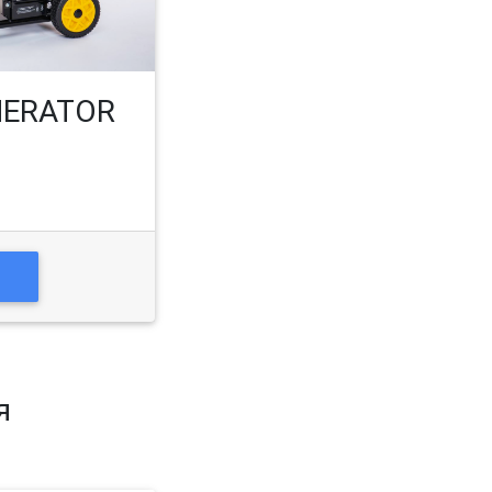
NERATOR
О
я