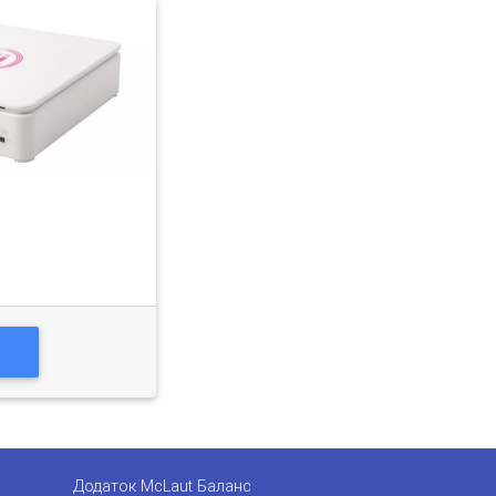
О
Додаток McLaut Баланс