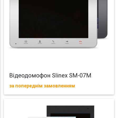
Відеодомофон Slinex SM-07M
за попереднім замовленням