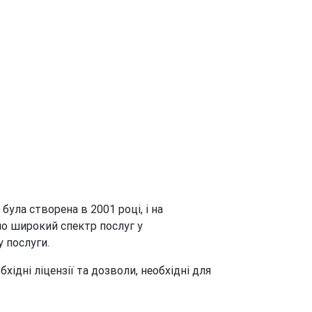
ула створена в 2001 році, і на
мо широкий спектр послуг у
у послуги.
хідні ліцензії та дозволи, необхідні для