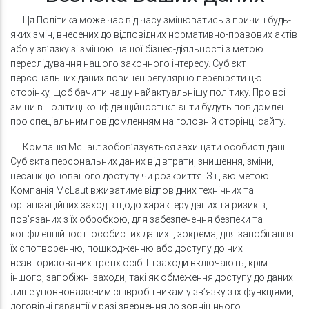
Ця Політика може час від часу змінюватись з причин будь-
яких змін, внесених до відповідних нормативно-правових актів
або у зв’язку зі зміною нашої бізнес-діяльності з метою
переслідування нашого законного інтересу. Суб’єкт
персональних даних повинен регулярно перевіряти цю
сторінку, щоб бачити нашу найактуальнішу політику. Про всі
зміни в Політиці конфіденційності клієнти будуть повідомлені
про спеціальним повідомленням на головній сторінці сайту.
Компанія McLaut зобов’язується захищати особисті дані
Суб’єкта персональних даних від втрати, знищення, зміни,
несанкціонованого доступу чи розкриття. З цією метою
Компанія McLaut вживатиме відповідних технічних та
організаційних заходів щодо характеру даних та ризиків,
пов’язаних з їх обробкою, для забезпечення безпеки та
конфіденційності особистих даних і, зокрема, для запобігання
їх спотворенню, пошкодженню або доступу до них
неавторизованих третіх осіб. Ці заходи включають, крім
іншого, запобіжні заходи, такі як обмеження доступу до даних
лише уповноваженим співробітникам у зв’язку з їх функціями,
договірні гарантії у разі звернення до зовнішнього