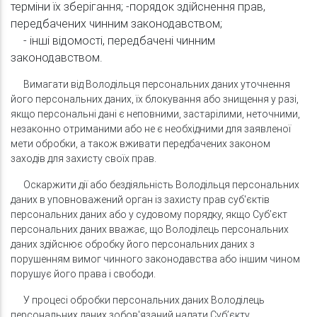
терміни їх зберігання; -порядок здійснення прав,
передбачених чинним законодавством;
- інші відомості, передбачені чинним
законодавством.
Вимагати від Володільця персональних даних уточнення
його персональних даних, їх блокування або знищення у разі,
якщо персональні дані є неповними, застарілими, неточними,
незаконно отриманими або не є необхідними для заявленої
мети обробки, а також вживати передбачених законом
заходів для захисту своїх прав.
Оскаржити дії або бездіяльність Володільця персональних
даних в уповноважений орган із захисту прав суб'єктів
персональних даних або у судовому порядку, якщо Суб’єкт
персональних даних вважає, що Володілець персональних
даних здійснює обробку його персональних даних з
порушенням вимог чинного законодавства або іншим чином
порушує його права і свободи.
У процесі обробки персональних даних Володілець
персональних даних зобов'язаний надати Суб’єкту