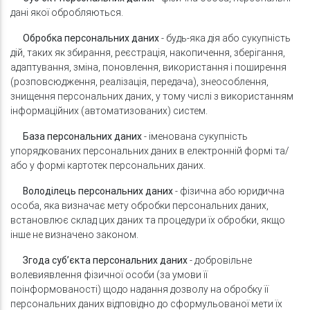
дані якої обробляються.
Обробка персональних даних
- будь-яка дія або сукупність
дій, таких як збирання, реєстрація, накопичення, зберігання,
адаптування, зміна, поновлення, використання і поширення
(розповсюдження, реалізація, передача), знеособлення,
знищення персональних даних, у тому числі з використанням
інформаційних (автоматизованих) систем.
База персональних даних
- іменована сукупність
упорядкованих персональних даних в електронній формі та/
або у формі картотек персональних даних.
Володілець персональних даних
- фізична або юридична
особа, яка визначає мету обробки персональних даних,
встановлює склад цих даних та процедури їх обробки, якщо
інше не визначено законом.
Згода суб’єкта персональних даних
- добровільне
волевиявлення фізичної особи (за умови її
поінформованості) щодо надання дозволу на обробку її
персональних даних відповідно до сформульованої мети їх