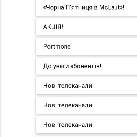
«Чорна П’ятниця в McLaut»!
АКЦІЯ!
Portmone
До уваги абонентів!
Нові телеканали
Нові телеканали
Нові телеканали