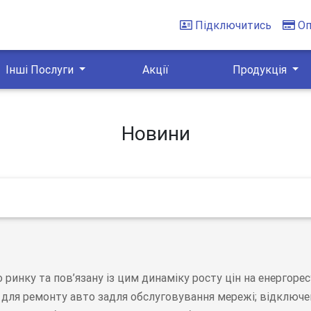
Підключитись
Оп
Інші Послуги
Акції
Продукція
Новини
ринку та пов’язану із цим динаміку росту цін на енергоре
н для ремонту авто задля обслуговування мережі; відключе