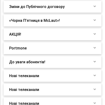
Зміни до Публічного договору
«Чорна П’ятниця в McLaut»!
АКЦІЯ!
Portmone
До уваги абонентів!
Нові телеканали
Нові телеканали
Нові телеканали