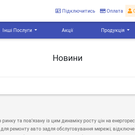
Підключитись
Оплата
О
Інші Послуги
Акції
Продукція
Новини
ринку та пов’язану із цим динаміку росту цін на енергоре
н для ремонту авто задля обслуговування мережі; відключе