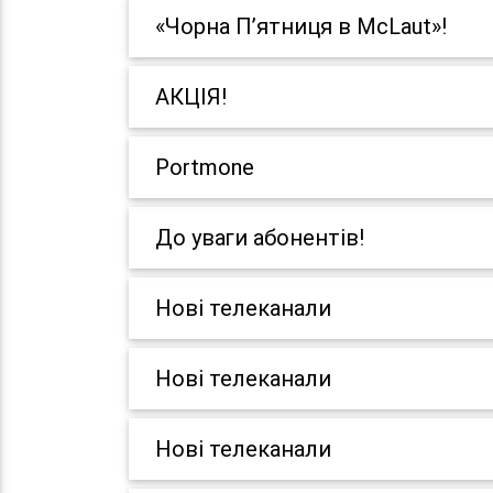
«Чорна П’ятниця в McLaut»!
АКЦІЯ!
Portmone
До уваги абонентів!
Нові телеканали
Нові телеканали
Нові телеканали