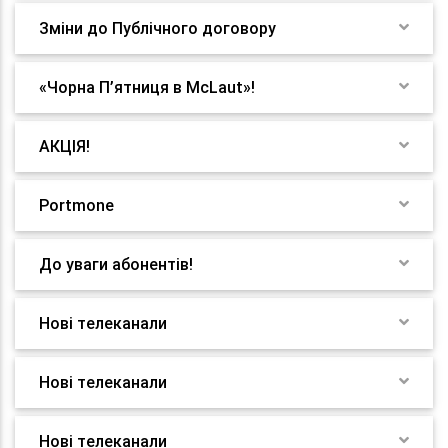
Зміни до Публічного договору
«Чорна П’ятниця в McLaut»!
АКЦІЯ!
Portmone
До уваги абонентів!
Нові телеканали
Нові телеканали
Нові телеканали