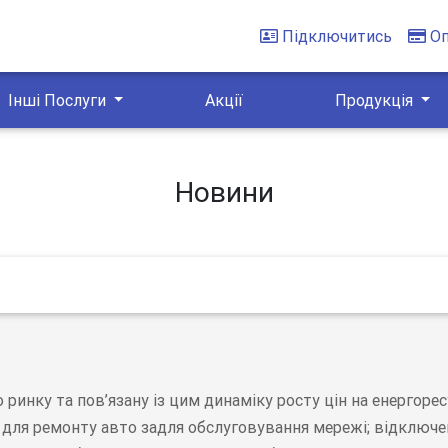
Підключитись
О
Інші Послуги
Акції
Продукція
Новини
ринку та пов’язану із цим динаміку росту цін на енергоре
н для ремонту авто задля обслуговування мережі; відключе