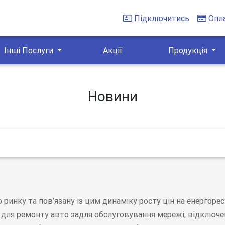
Підключитись
Опл
Інші Послуги
Акції
Продукція
Новини
ринку та пов’язану із цим динаміку росту цін на енергоре
н для ремонту авто задля обслуговування мережі; відключе