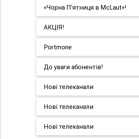
«Чорна П’ятниця в McLaut»!
АКЦІЯ!
Portmone
До уваги абонентів!
Нові телеканали
Нові телеканали
Нові телеканали