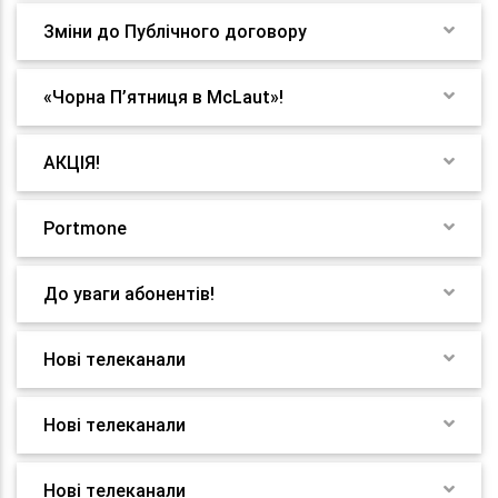
Зміни до Публічного договору
«Чорна П’ятниця в McLaut»!
АКЦІЯ!
Portmone
До уваги абонентів!
Нові телеканали
Нові телеканали
Нові телеканали