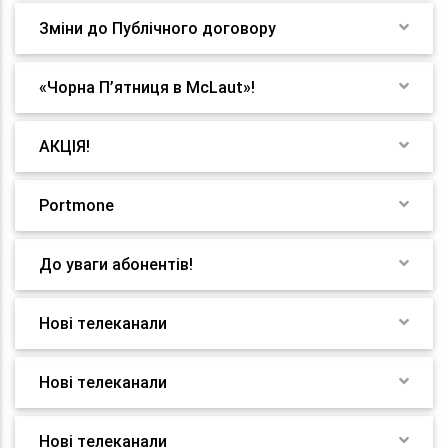
Зміни до Публічного договору
«Чорна П’ятниця в McLaut»!
АКЦІЯ!
Portmone
До уваги абонентів!
Нові телеканали
Нові телеканали
Нові телеканали