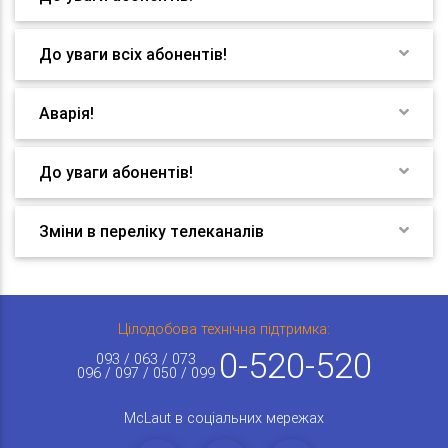
До уваги всіх абонентів!
Аварія!
До уваги абонентів!
Зміни в переліку телеканалів
Цілодобова технічна підтримка:
0-520-520
093 / 063 / 073
096 / 097 / 050 / 099
McLaut в соціальних мережах